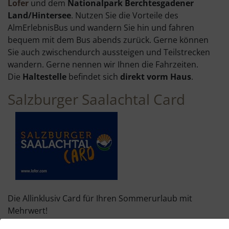
Lofer
und dem
Nationalpark Berchtesgadener
Land/Hintersee
. Nutzen Sie die Vorteile des
AlmErlebnisBus und wandern Sie hin und fahren
bequem mit dem Bus abends zurück. Gerne können
Sie auch zwischendurch aussteigen und Teilstrecken
wandern. Gerne nennen wir Ihnen die Fahrzeiten.
Die
Haltestelle
befindet sich
direkt vorm Haus
.
Salzburger Saalachtal Card
Die Allinklusiv Card für Ihren Sommerurlaub mit
Mehrwert!